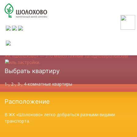
МАЛОЭТАЖНЫЙ ЖИЛОЙ КОМПЛЕКС
в 20 минутах от Москвы по Дмитровскому шоссе
ещё
выбрать квартиру
фото
О проекте
ЖК «Шолохово» — это малоэтажный западноевропейский
стиль застройки.
Выбрать квартиру
1-, 2-, 3-, 4-комнатные квартиры
Расположение
В ЖК «Шолохово» легко добраться разными видами
транспорта.