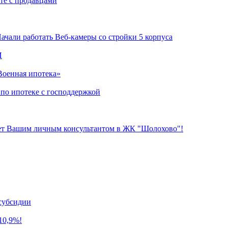
те с продавцами
ачали работать Веб-камеры со стройки 5 корпуса
И
оенная ипотека»
 ипотеке с господдержкой
нет Вашим личным консультантом в ЖК "Шолохово"!
субсидии
10,9%!