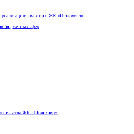
а реализацию квартир в ЖК «Шолохово»
ов бюджетных сфер
роительства ЖК «Шолохово».