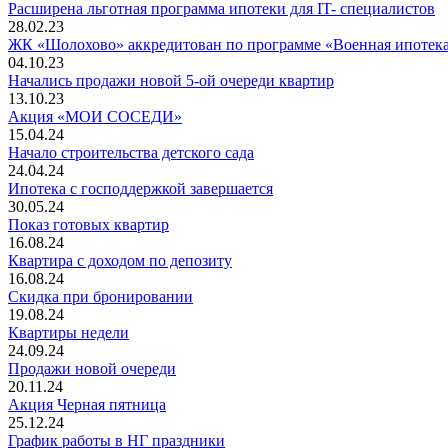
Расширена льготная программа ипотеки для IT- специалистов
28.02.23
ЖК «Шолохово» аккредитован по программе «Военная ипотек
04.10.23
Начались продажи новой 5-ой очереди квартир
13.10.23
Акция «МОИ СОСЕДИ»
15.04.24
Начало строительства детского сада
24.04.24
Ипотека с господдержкой завершается
30.05.24
Показ готовых квартир
16.08.24
Квартира с доходом по депозиту
16.08.24
Скидка при бронировании
19.08.24
Квартиры недели
24.09.24
Продажи новой очереди
20.11.24
Акция Черная пятница
25.12.24
График работы в НГ праздники