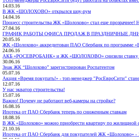
ТОП-менеджеры РосЕвроСити будут работать на объектах вмес
14.03.16
В ЖК «ШОЛОХОВО» открылся шоу-рум
14.04.16
Процесс строительства ЖК «Шолохово» стал еще прозрачнее! Н
27.04.16
ГРАФИК РАБОТЫ ОФИСА ПРОДАЖ В ПРАЗДНИЧНЫЕ ДН
20.05.16
ЖК «Шолохово» аккредитован ПАО Сбербанк по программе «В
24.06.16
АКБ «РОСЕВРОБАНК» и ЖК «ШОЛОХОВО» снизили ставку по
30.06.16
Знак ЖК “Шолохово” зарегистрирован Роспатентом
05.07.16
Акция «Время покупать!» - топ-менеджер "РосЕвроСити" ста
12.07.16
У нас экватор строительства!
15.07.16
Важно! Почему не работают веб-камеры на стройке?
16.08.16
Ипотека от ПАО Сбербанк теперь по сниженным ставкам
18.08.16
В ЖК «Шолохово» можно приобрести квартиру по жилищной 
21.10.16
Ипотека от ПАО Сбербанк для покупателей ЖК «Шолохово» - 