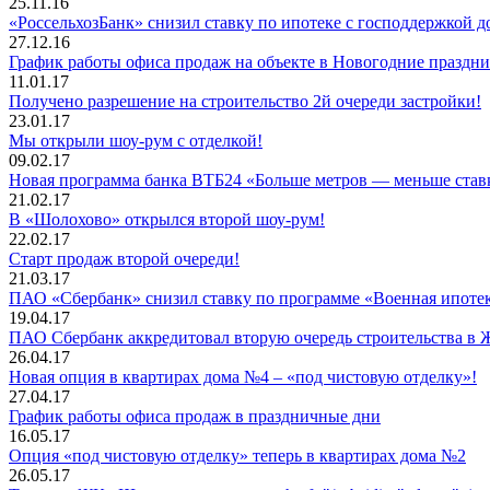
25.11.16
«РоссельхозБанк» снизил ставку по ипотеке с господдержкой д
27.12.16
График работы офиса продаж на объекте в Новогодние праздн
11.01.17
Получено разрешение на строительство 2й очереди застройки!
23.01.17
Мы открыли шоу-рум с отделкой!
09.02.17
Новая программа банка ВТБ24 «Больше метров — меньше став
21.02.17
В «Шолохово» открылся второй шоу-рум!
22.02.17
Старт продаж второй очереди!
21.03.17
ПАО «Сбербанк» снизил ставку по программе «Военная ипоте
19.04.17
ПАО Сбербанк аккредитовал вторую очередь строительства в
26.04.17
Новая опция в квартирах дома №4 – «под чистовую отделку»!
27.04.17
График работы офиса продаж в праздничные дни
16.05.17
Опция «под чистовую отделку» теперь в квартирах дома №2
26.05.17