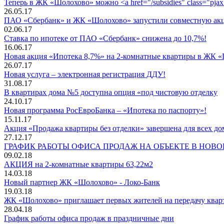
Теперь в ЖК «Шолохово» можно <a href="/subsidies" class="pj
26.05.17
ПАО «Сбербанк» и ЖК «Шолохово» запустили совместную 
02.06.17
Ставка по ипотеке от ПАО «Сбербанк» снижена до 10,7%!
16.06.17
Новая акция «Ипотека 8,7%» на 2-комнатные квартиры в ЖК 
26.07.17
Новая услуга – электронная регистрация ДДУ!
31.08.17
В квартирах дома №5 доступна опция «под чистовую отделку
24.10.17
Новая программа РосЕвроБанка – «Ипотека по паспорту»!
15.11.17
Акция «Продажа квартиры без отделки» завершена для всех дом
27.12.17
ГРАФИК РАБОТЫ ОФИСА ПРОДАЖ НА ОБЪЕКТЕ В НОВ
09.02.18
АКЦИЯ на 2-комнатные квартиры 63,22м2
14.03.18
Новый партнер ЖК «Шолохово» - Локо-Банк
19.03.18
ЖК «Шолохово» приглашает первых жителей на передачу квар
28.04.18
График работы офиса продаж в праздничные дни