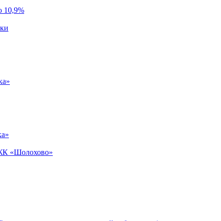
о 10,9%
ики
ка»
ка»
 ЖК «Шолохово»