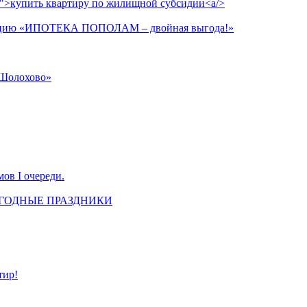
ax">купить квартиру по жилищной субсидии<a/>
акцию «ИПОТЕКА ПОПОЛАМ – двойная выгода!»
«Шолохово»
ов I очереди.
ОГОДНЫЕ ПРАЗДНИКИ
тир!