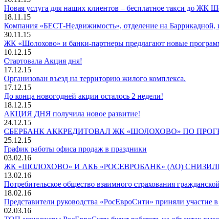
Новая услуга для наших клиентов – бесплатное такси до ЖК 
18.11.15
Компания «БЕСТ-Недвижимость», отделение на Баррикадной, 
30.11.15
ЖК «Шолохово» и банки-партнеры предлагают новые программ
10.12.15
Стартовала Акция дня!
17.12.15
Организован въезд на территорию жилого комплекса.
17.12.15
До конца новогодней акции осталось 2 недели!
18.12.15
АКЦИЯ ДНЯ получила новое развитие!
24.12.15
СБЕРБАНК АККРЕДИТОВАЛ ЖК «ШОЛОХОВО» ПО ПРОГ
25.12.15
График работы офиса продаж в праздники
03.02.16
ЖК «ШОЛОХОВО» И АКБ «РОСЕВРОБАНК» (АО) СНИЗИ
13.02.16
Потребительское общество взаимного страхования гражданской
18.02.16
Представители руководства «РосЕвроСити» приняли участие 
02.03.16