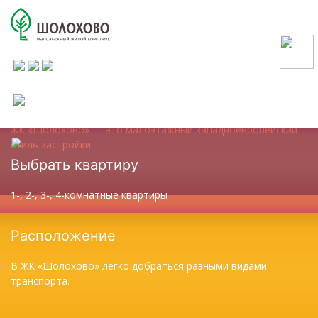
МАЛОЭТАЖНЫЙ ЖИЛОЙ КОМПЛЕКС
в 20 минутах от Москвы по Дмитровскому шоссе
ещё
выбрать квартиру
фото
О проекте
ЖК «Шолохово» — это малоэтажный западноевропейский
стиль застройки.
Выбрать квартиру
1-, 2-, 3-, 4-комнатные квартиры
Расположение
В ЖК «Шолохово» легко добраться разными видами
транспорта.