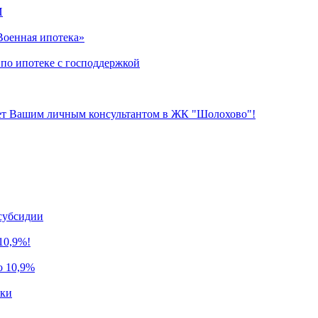
И
оенная ипотека»
 ипотеке с господдержкой
нет Вашим личным консультантом в ЖК "Шолохово"!
субсидии
10,9%!
о 10,9%
ики