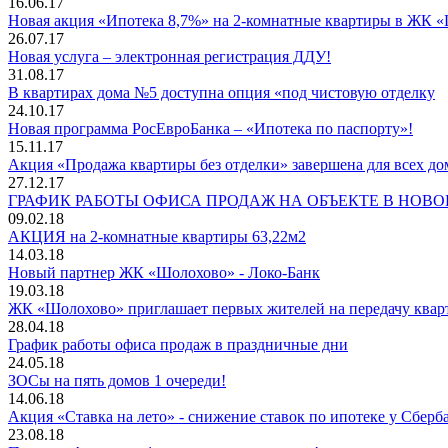
16.06.17
Новая акция «Ипотека 8,7%» на 2-комнатные квартиры в ЖК 
26.07.17
Новая услуга – электронная регистрация ДДУ!
31.08.17
В квартирах дома №5 доступна опция «под чистовую отделку
24.10.17
Новая программа РосЕвроБанка – «Ипотека по паспорту»!
15.11.17
Акция «Продажа квартиры без отделки» завершена для всех дом
27.12.17
ГРАФИК РАБОТЫ ОФИСА ПРОДАЖ НА ОБЪЕКТЕ В НОВ
09.02.18
АКЦИЯ на 2-комнатные квартиры 63,22м2
14.03.18
Новый партнер ЖК «Шолохово» - Локо-Банк
19.03.18
ЖК «Шолохово» приглашает первых жителей на передачу квар
28.04.18
График работы офиса продаж в праздничные дни
24.05.18
ЗОСы на пять домов 1 очереди!
14.06.18
Акция «Ставка на лето» - снижение ставок по ипотеке у Сберб
23.08.18