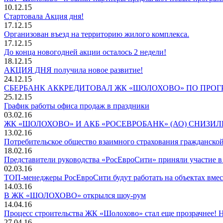
10.12.15
Стартовала Акция дня!
17.12.15
Организован въезд на территорию жилого комплекса.
17.12.15
До конца новогодней акции осталось 2 недели!
18.12.15
АКЦИЯ ДНЯ получила новое развитие!
24.12.15
СБЕРБАНК АККРЕДИТОВАЛ ЖК «ШОЛОХОВО» ПО ПРОГ
25.12.15
График работы офиса продаж в праздники
03.02.16
ЖК «ШОЛОХОВО» И АКБ «РОСЕВРОБАНК» (АО) СНИЗИ
13.02.16
Потребительское общество взаимного страхования гражданской
18.02.16
Представители руководства «РосЕвроСити» приняли участие 
02.03.16
ТОП-менеджеры РосЕвроСити будут работать на объектах вмес
14.03.16
В ЖК «ШОЛОХОВО» открылся шоу-рум
14.04.16
Процесс строительства ЖК «Шолохово» стал еще прозрачнее! Н
27.04.16