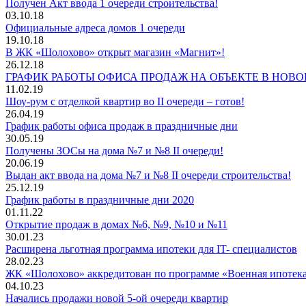
Получен Акт ввода 1 очереди строительства!
03.10.18
Официальные адреса домов 1 очереди
19.10.18
В ЖК «Шолохово» открыт магазин «Магнит»!
26.12.18
ГРАФИК РАБОТЫ ОФИСА ПРОДАЖ НА ОБЪЕКТЕ В НОВ
11.02.19
Шоу-рум с отделкой квартир во II очереди – готов!
26.04.19
График работы офиса продаж в праздничные дни
30.05.19
Получены ЗОСы на дома №7 и №8 II очереди!
20.06.19
Выдан акт ввода на дома №7 и №8 II очереди строительства!
25.12.19
График работы в праздничные дни 2020
01.11.22
Открытие продаж в домах №6, №9, №10 и №11
30.01.23
Расширена льготная программа ипотеки для IT- специалистов
28.02.23
ЖК «Шолохово» аккредитован по программе «Военная ипотек
04.10.23
Начались продажи новой 5-ой очереди квартир