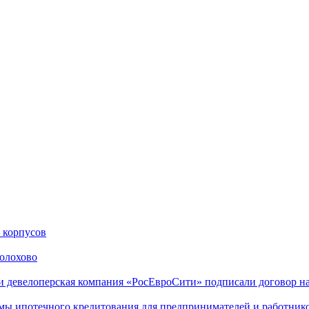
 корпусов
Шолохово
и девелоперская компания «РосЕвроСити» подписали договор н
ы ипотечного кредитования для предпринимателей и работник