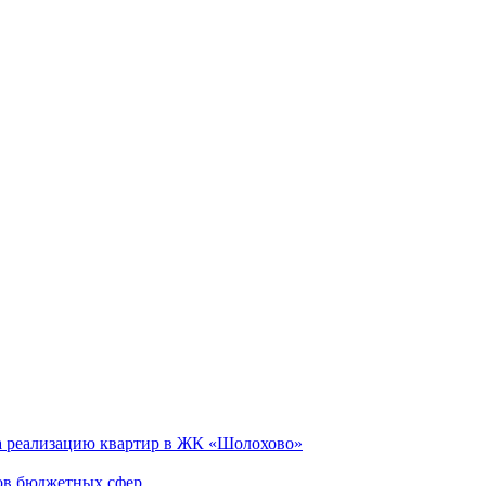
а реализацию квартир в ЖК «Шолохово»
ов бюджетных сфер