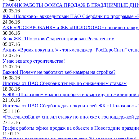
ГРАФИК РАБОТЫ ОФИСА ПРОДАЖ В ПРАЗДНИЧНЫЕ ДН
20.05.16
ЖК «Шолохово» аккредитован ПАО Сбербанк по программе «В
24.06.16
АКБ «РОСЕВРОБАНК» и ЖК «ШОЛОХОВО» снизили ставку по
30.06.16
Знак ЖК “Шолохово” зарегистрирован Роспатентом
05.07.16
Акция «Время покупать!» - топ-менеджер "РосЕвроСити" ста
12.07.16
У нас экватор строительства!
15.07.16
Важно! Почему не работают веб-камеры на стройке?
16.08.16
Ипотека от ПАО Сбербанк теперь по сниженным ставкам
18.08.16
В ЖК «Шолохово» можно приобрести квартиру по жилищной 
21.10.16
Ипотека от ПАО Сбербанк для покупателей ЖК «Шолохово» - 
25.11.16
«РоссельхозБанк» снизил ставку по ипотеке с господдержкой д
27.12.16
График работы офиса продаж на объекте в Новогодние праздн
11.01.17