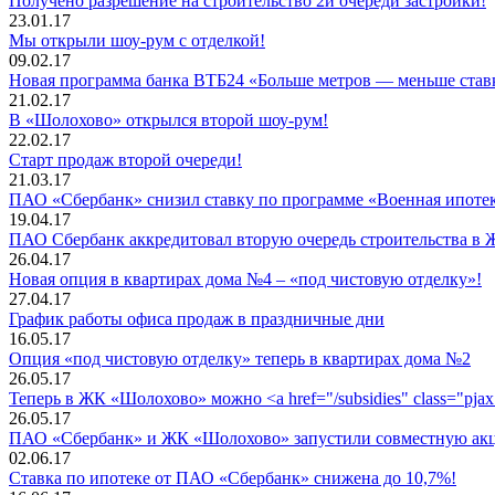
Получено разрешение на строительство 2й очереди застройки!
23.01.17
Мы открыли шоу-рум с отделкой!
09.02.17
Новая программа банка ВТБ24 «Больше метров — меньше став
21.02.17
В «Шолохово» открылся второй шоу-рум!
22.02.17
Старт продаж второй очереди!
21.03.17
ПАО «Сбербанк» снизил ставку по программе «Военная ипоте
19.04.17
ПАО Сбербанк аккредитовал вторую очередь строительства в
26.04.17
Новая опция в квартирах дома №4 – «под чистовую отделку»!
27.04.17
График работы офиса продаж в праздничные дни
16.05.17
Опция «под чистовую отделку» теперь в квартирах дома №2
26.05.17
Теперь в ЖК «Шолохово» можно <a href="/subsidies" class="pj
26.05.17
ПАО «Сбербанк» и ЖК «Шолохово» запустили совместную 
02.06.17
Ставка по ипотеке от ПАО «Сбербанк» снижена до 10,7%!