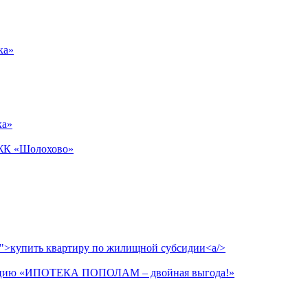
ка»
ка»
 ЖК «Шолохово»
ax">купить квартиру по жилищной субсидии<a/>
акцию «ИПОТЕКА ПОПОЛАМ – двойная выгода!»