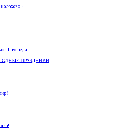
«Шолохово»
ов I очереди.
ОГОДНЫЕ ПРАЗДНИКИ
тир!
анка!