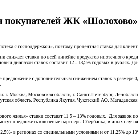
я покупателей ЖК «Шолохово» 
тека с господдержкой», поэтому процентная ставка для клиент
анк снижает ставки по всей линейке продуктов ипотечного кре
овый диапазон ставок составит 12 - 13,5% годовых в рублях. Дл
предложение с дополнительным снижением ставок в размере 0,5
.
. Москва, Московская область, г. Санкт-Петербург, Ленобласть,
кутская область, Республика Якутия, Чукотский АО, Магаданска
вого жилья» ставки составят 11,5 – 13% годовых. Для заявок п
могут предложить ключевые партнеры Сбербанка, в иных случаях
12,5%- в регионах со специальными условиями и от 11,25% до 13